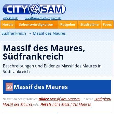
citysam
.de
suedfrankreich
.citysam.de
Hotels
Sehenswürdigkeiten
Ratgeber
Stadtpläne
Fotos
Südfrankreich
»
Massif des Maures
Massif des Maures,
Südfrankreich
Beschreibungen und Bilder zu Massif des Maures in
Südfrankreich
Massif des Maures
50
Bilder
Massif des Maures
Stadtplan-
Besuchen Sie zusätzlich
, unseren
Massif des Maures
Hotels
nähe Massif des Maures
oder
.