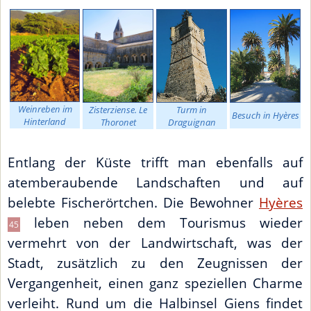
Weinreben im
Zisterziense. Le
Turm in
Besuch in Hyères
Hinterland
Thoronet
Draguignan
Entlang der Küste trifft man ebenfalls auf
atemberaubende Landschaften und auf
belebte Fischerörtchen. Die Bewohner
Hyères
leben neben dem Tourismus wieder
45
vermehrt von der Landwirtschaft, was der
Stadt, zusätzlich zu den Zeugnissen der
Vergangenheit, einen ganz speziellen Charme
verleiht. Rund um die Halbinsel Giens findet