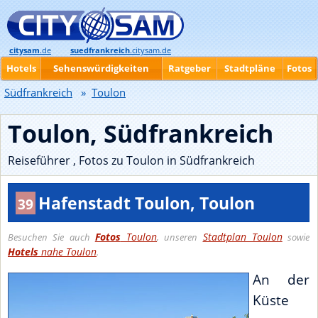
citysam
.de
suedfrankreich
.citysam.de
Hotels
Sehenswürdigkeiten
Ratgeber
Stadtpläne
Fotos
Südfrankreich
»
Toulon
Toulon, Südfrankreich
Reiseführer , Fotos zu Toulon in Südfrankreich
Hafenstadt Toulon, Toulon
39
Fotos
Toulon
Stadtplan Toulon
Besuchen Sie auch
, unseren
sowie
Hotels
nahe Toulon
.
An der
Küste