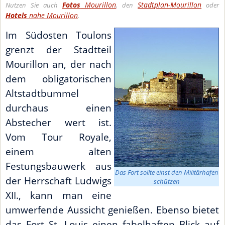
Fotos
Mourillon
Stadtplan-Mourillon
Nutzen Sie auch
, den
oder
Hotels
nahe Mourillon
.
Im Südosten Toulons
grenzt der Stadtteil
Mourillon an, der nach
dem obligatorischen
Altstadtbummel
durchaus einen
Abstecher wert ist.
Vom Tour Royale,
einem alten
Festungsbauwerk aus
Das Fort sollte einst den Militärhafen
der Herrschaft Ludwigs
schützen
XII., kann man eine
umwerfende Aussicht genießen. Ebenso bietet
das Fort St. Louis einen fabelhaften Blick auf