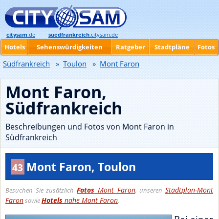
citysam
.de
suedfrankreich
.citysam.de
Hotels
Sehenswürdigkeiten
Ratgeber
Stadtpläne
Fotos
Südfrankreich
»
Toulon
»
Mont Faron
Mont Faron,
Südfrankreich
Beschreibungen und Fotos von Mont Faron in
Südfrankreich
Mont Faron, Toulon
43
Fotos
Mont Faron
Stadtplan-Mont
Besuchen Sie zusätzlich
, unseren
Faron
Hotels
nahe Mont Faron
sowie
.