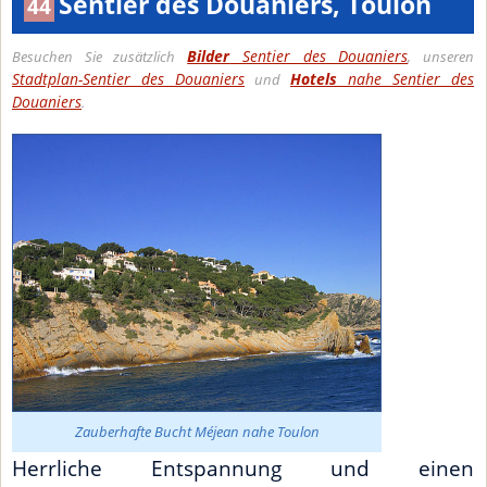
Sentier des Douaniers, Toulon
44
Bilder
Sentier des Douaniers
Besuchen Sie zusätzlich
, unseren
Stadtplan-Sentier des Douaniers
Hotels
nahe Sentier des
und
Douaniers
.
Zauberhafte Bucht Méjean nahe Toulon
Herrliche Entspannung und einen