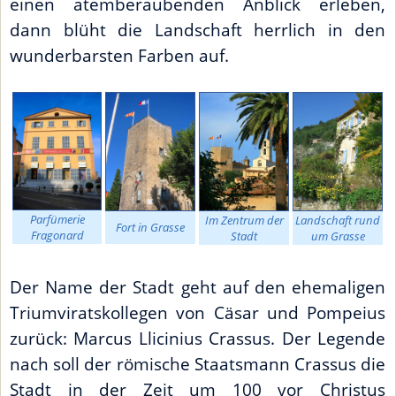
einen atemberaubenden Anblick erleben,
dann blüht die Landschaft herrlich in den
wunderbarsten Farben auf.
Parfümerie
Im Zentrum der
Landschaft rund
Fort in Grasse
Fragonard
Stadt
um Grasse
Der Name der Stadt geht auf den ehemaligen
Triumviratskollegen von Cäsar und Pompeius
zurück: Marcus Llicinius Crassus. Der Legende
nach soll der römische Staatsmann Crassus die
Stadt in der Zeit um 100 vor Christus