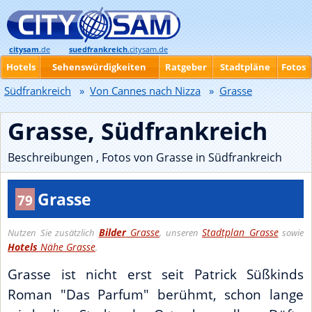
citysam
.de
suedfrankreich
.citysam.de
Hotels
Sehenswürdigkeiten
Ratgeber
Stadtpläne
Fotos
Südfrankreich
»
Von Cannes nach Nizza
»
Grasse
Grasse, Südfrankreich
Beschreibungen , Fotos von Grasse in Südfrankreich
Grasse
79
Bilder
Grasse
Stadtplan Grasse
Nutzen Sie zusätzlich
, unseren
sowie
Hotels
Nähe Grasse
.
Grasse ist nicht erst seit Patrick Süßkinds
Roman "Das Parfum" berühmt, schon lange