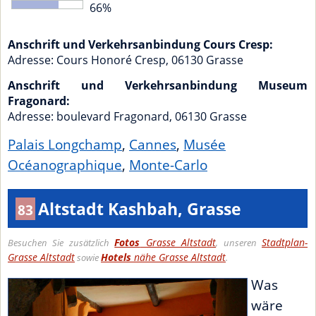
66%
Anschrift und Verkehrsanbindung Cours Cresp:
Adresse:
Cours Honoré Cresp
,
06130
Grasse
Anschrift und Verkehrsanbindung Museum
Fragonard:
Adresse:
boulevard Fragonard
,
06130
Grasse
Palais Longchamp
,
Cannes
,
Musée
Océanographique
,
Monte-Carlo
Altstadt Kashbah, Grasse
83
Fotos
Grasse Altstadt
Stadtplan-
Besuchen Sie zusätzlich
, unseren
Grasse Altstadt
Hotels
nähe Grasse Altstadt
sowie
.
Was
wäre