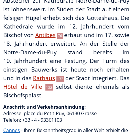
Abstecher zur Kathedrale Notre-Dame-du-Puy
ist lohnenswert. Im Süden der Stadt auf einem
felsigen Hügel erhebt sich das Gotteshaus. Die
Kathedrale wurde im 12. Jahrhundert vom
Bischof von
Antibes
erbaut und im 17. sowie
76
18. Jahrhundert erweitert. An der Stelle der
Notre-Dame-du-Puy stand bereits im
10. Jahrhundert eine Festung. Der Turm des
einstigen Bauwerks ist heute noch erhalten
und in das
Rathaus
der Stadt integriert. Das
132
Hôtel de Ville
selbst diente ehemals als
132
Bischofspalast.
Anschrift und Verkehrsanbindung:
Adresse:
place du Petit-Puy
,
06130
Grasse
Telefon: +33 - 4 - 93361103
Cannes
- Ihren Bekanntheitsgrad in aller Welt erhielt die