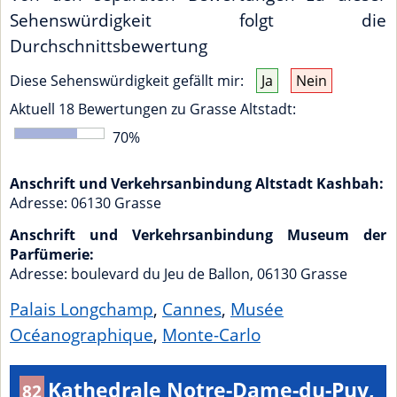
Sehenswürdigkeit folgt die
Durchschnittsbewertung
Diese Sehenswürdigkeit gefällt mir:
Ja
Nein
Aktuell 18 Bewertungen zu
Grasse Altstadt
:
70%
Anschrift und Verkehrsanbindung Altstadt Kashbah:
Adresse:
06130
Grasse
Anschrift und Verkehrsanbindung Museum der
Parfümerie:
Adresse:
boulevard du Jeu de Ballon
,
06130
Grasse
Palais Longchamp
,
Cannes
,
Musée
Océanographique
,
Monte-Carlo
Kathedrale Notre-Dame-du-Puy,
82