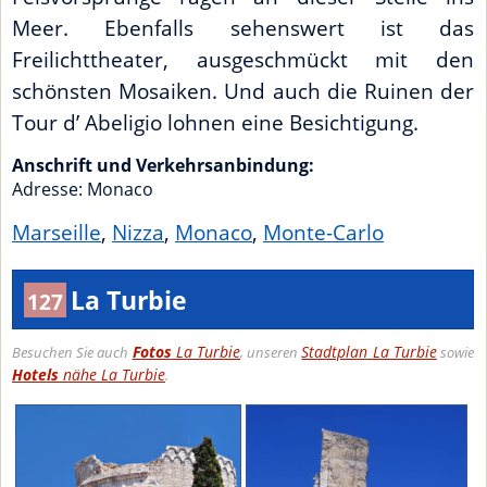
Meer. Ebenfalls sehenswert ist das
Freilichttheater, ausgeschmückt mit den
schönsten Mosaiken. Und auch die Ruinen der
Tour d’ Abeligio lohnen eine Besichtigung.
Anschrift und Verkehrsanbindung:
Adresse:
Monaco
Marseille
,
Nizza
,
Monaco
,
Monte-Carlo
La Turbie
127
Fotos
La Turbie
Stadtplan La Turbie
Besuchen Sie auch
, unseren
sowie
Hotels
nähe La Turbie
.