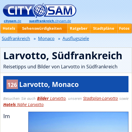
citysam
.de
suedfrankreich
.citysam.de
Hotels
Sehenswürdigkeiten
Ratgeber
Stadtpläne
Fotos
Südfrankreich
»
Monaco
»
Ausflugsziele
Larvotto, Südfrankreich
Reisetipps und Bilder von Larvotto in Südfrankreich
Larvotto, Monaco
126
Bilder
Larvotto
Stadtplan-Larvotto
Besuchen Sie auch
, unseren
sowie
Hotels
Nähe Larvotto
.
Im