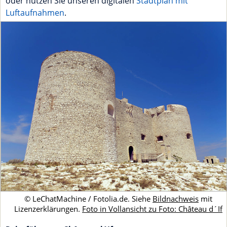
oder nutzen Sie unseren digitalen
Stadtplan mit
Luftaufnahmen
.
© LeChatMachine / Fotolia.de. Siehe
Bildnachweis
mit
Lizenzerklärungen.
Foto in Vollansicht zu Foto: Château d´If