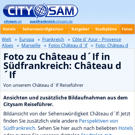
citysam
.de
suedfrankreich
.citysam.de
Hotels
Sehenswürdigkeiten
Ratgeber
Stadtpläne
Fotos
Welt
»
Europa
»
Frankreich
»
Côte d´Azur - Provence
Alpes
»
Marseille
»
Fotos Château d´If
»
Foto: Château d
´If
Foto zu Château d´If in
Südfrankreich: Château d
´If
Von unserem Château d´If Reiseführer
Ansichten und zusätzliche Bildaufnahmen aus dem
Citysam Reiseführer.
Bildansicht von der Sehenswürdigkeit Château d´If: Jetzt
finden Sie zusätzlich viele andere
Perspektiven von
Südfrankreich.
Sehen Sie hier auch nach beliebten
Hotels