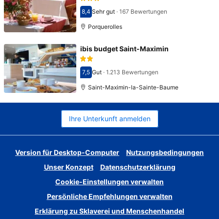
8,4
Sehr gut
·
167 Bewertungen
Bewertet mit 8,4
Porquerolles
ibis budget Saint-Maximin
7,5
Gut
·
1.213 Bewertungen
Bewertet mit 7,5
Saint-Maximin-la-Sainte-Baume
Ihre Unterkunft anmelden
Version für Desktop-Computer
Nutzungsbedingungen
Unser Konzept
Datenschutzerklärung
Cookie-Einstellungen verwalten
Persönliche Empfehlungen verwalten
Erklärung zu Sklaverei und Menschenhandel