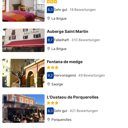
8,3
Sehr gut
·
18 Bewertungen
Bewertet mit 8,3
La Brigue
Auberge Saint Martin
8,7
Fabelhaft
·
310 Bewertungen
Bewertet mit 8,7
La Brigue
Fontana de medge
9,2
Hervorragend
·
49 Bewertungen
Bewertet mit 9,2
Saorge
L'Oustaou de Porquerolles
8,3
Sehr gut
·
421 Bewertungen
Bewertet mit 8,3
Porquerolles