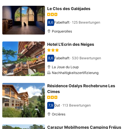
Le Clos des Galéjades
8,6
Fabelhaft
·
125 Bewertungen
Bewertet mit 8,6
Porquerolles
Hotel L'Ecrin des Neiges
8,6
Fabelhaft
·
530 Bewertungen
Bewertet mit 8,6
La Joue du Loup
Nachhaltigkeitszertifizierung
Résidence Odalys Rochebrune Les
Cimes
7,9
Gut
·
113 Bewertungen
Bewertet mit 7,9
Orcières
Carazur Mobilhomes Camping Fréjus