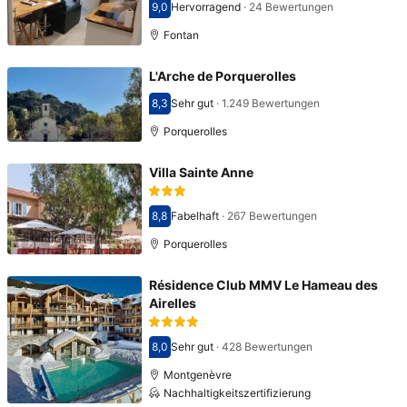
9,0
Hervorragend
·
24 Bewertungen
Bewertet mit 9,0
Fontan
L'Arche de Porquerolles
8,3
Sehr gut
·
1.249 Bewertungen
Bewertet mit 8,3
Porquerolles
Villa Sainte Anne
8,8
Fabelhaft
·
267 Bewertungen
Bewertet mit 8,8
Porquerolles
Résidence Club MMV Le Hameau des
Airelles
8,0
Sehr gut
·
428 Bewertungen
Bewertet mit 8,0
Montgenèvre
Nachhaltigkeitszertifizierung