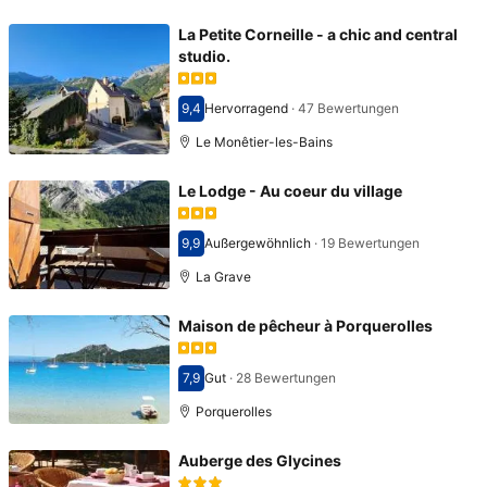
La Petite Corneille - a chic and central
studio.
9,4
Hervorragend
·
47 Bewertungen
Bewertet mit 9,4
Le Monêtier-les-Bains
Le Lodge - Au coeur du village
9,9
Außergewöhnlich
·
19 Bewertungen
Bewertet mit 9,9
La Grave
Maison de pêcheur à Porquerolles
7,9
Gut
·
28 Bewertungen
Bewertet mit 7,9
Porquerolles
Auberge des Glycines