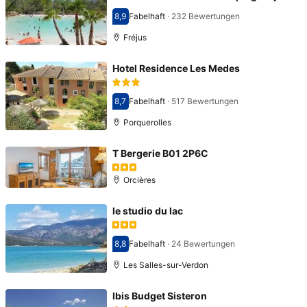
8,9
Fabelhaft
·
232 Bewertungen
Bewertet mit 8,9
Fréjus
Hotel Residence Les Medes
8,7
Fabelhaft
·
517 Bewertungen
Bewertet mit 8,7
Porquerolles
T Bergerie B01 2P6C
Orcières
le studio du lac
8,8
Fabelhaft
·
24 Bewertungen
Bewertet mit 8,8
Les Salles-sur-Verdon
Ibis Budget Sisteron