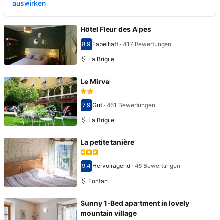
auswirken
Hôtel Fleur des Alpes
8,9
Fabelhaft
·
417 Bewertungen
Bewertet mit 8,9
La Brigue
Le Mirval
7,9
Gut
·
451 Bewertungen
Bewertet mit 7,9
La Brigue
La petite tanière
9,4
Hervorragend
·
46 Bewertungen
Bewertet mit 9,4
Fontan
Sunny 1-Bed apartment in lovely
mountain village