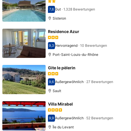
7,6
Gut
·
1.328 Bewertungen
Bewertet mit 7,6
Sisteron
Residence Azur
9,3
Hervorragend
·
10 Bewertungen
Bewertet mit 9,3
Port-Saint-Louis-du-Rhône
Gite le pèlerin
9,6
Außergewöhnlich
·
27 Bewertungen
Bewertet mit 9,6
Sault
Villa Mirabel
9,9
Außergewöhnlich
·
52 Bewertungen
Bewertet mit 9,9
Île du Levant