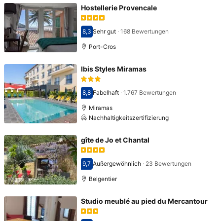
Hostellerie Provencale
8,3
Sehr gut
·
168 Bewertungen
Bewertet mit 8,3
Port-Cros
Ibis Styles Miramas
8,8
Fabelhaft
·
1.767 Bewertungen
Bewertet mit 8,8
Miramas
Nachhaltigkeitszertifizierung
gîte de Jo et Chantal
9,7
Außergewöhnlich
·
23 Bewertungen
Bewertet mit 9,7
Belgentier
Studio meublé au pied du Mercantour