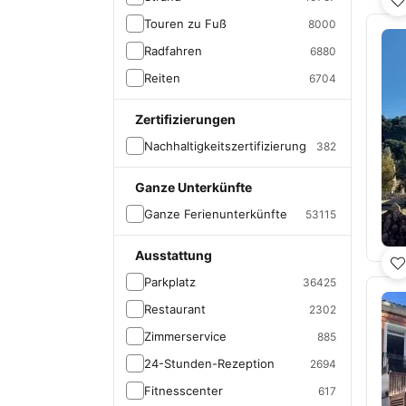
Touren zu Fuß
8000
Radfahren
6880
Reiten
6704
Zertifizierungen
Nachhaltigkeitszertifizierung
382
Ganze Unterkünfte
Ganze Ferienunterkünfte
53115
Ausstattung
Parkplatz
36425
Restaurant
2302
Zimmerservice
885
24-Stunden-Rezeption
2694
Fitnesscenter
617