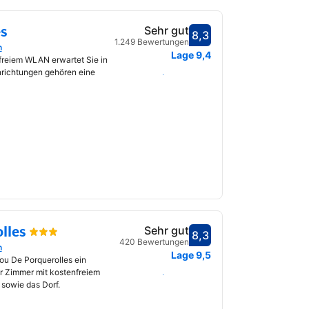
s
Sehr gut
8,3
Bewertet mit 8,3
1.249 Bewertungen
n
fnet
Lage
9,4
freiem WLAN erwartet Sie in
nrichtungen gehören eine
Daten auswählen
lles
Sehr gut
8,3
Bewertet mit 8,3
420 Bewertungen
n
fnet
Lage
9,5
ou De Porquerolles ein
er Zimmer mit kostenfreiem
Daten auswählen
sowie das Dorf.