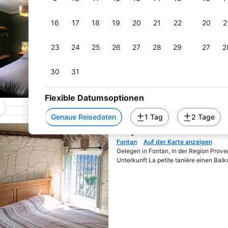
Die Unterkunft Hôtel Fleur des Alpes ha
Terrasse, ein Restaurant und eine Bar in
haustierfreundlich und verfügt außerd
16
17
18
19
20
21
22
20
2
23
24
25
26
27
28
29
27
2
30
31
Flexible Datumsoptionen
Genaue Reisedaten
1 Tag
2 Tage
La petite tanière
Fontan
Auf der Karte anzeigen
Wird in neuem Fenster geöf
Gelegen in Fontan, in der Region Prove
Unterkunft La petite tanière einen Balk