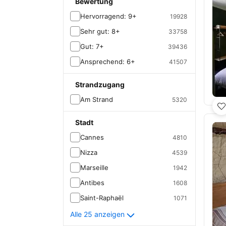
Bewertung
Hervorragend: 9+
19928
Sehr gut: 8+
33758
Gut: 7+
39436
Ansprechend: 6+
41507
Strandzugang
Am Strand
5320
Stadt
Cannes
4810
Nizza
4539
Marseille
1942
Antibes
1608
Saint-Raphaël
1071
Alle 25 anzeigen