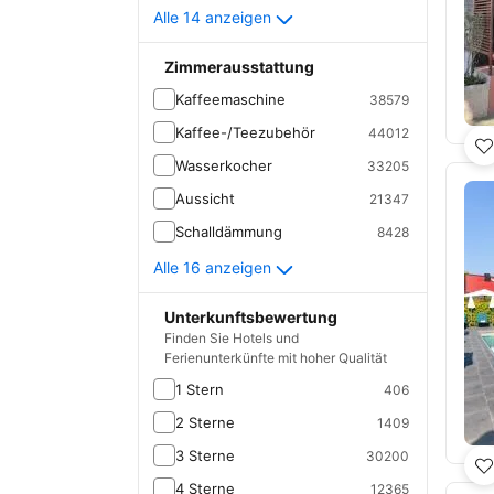
Alle 14 anzeigen
Zimmerausstattung
Kaffeemaschine
38579
Kaffee-/Teezubehör
44012
Wasserkocher
33205
Aussicht
21347
Schalldämmung
8428
Alle 16 anzeigen
Unterkunftsbewertung
Finden Sie Hotels und
Ferienunterkünfte mit hoher Qualität
1 Stern
406
2 Sterne
1409
3 Sterne
30200
4 Sterne
12365