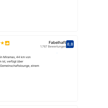
Fabelhaft
8,8
Bewertet mit 8,8
1.767 Bewertungen
fnet
Daten auswählen
e in Miramas, 44 km von
 ist, verfügt über
 Gemeinschaftslounge, einem