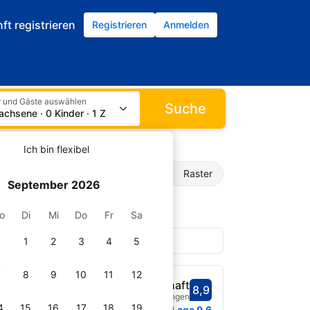
ft registrieren
Registrieren
Anmelden
 und Gäste auswählen
Suche
achsene · 0 Kinder · 1 Zimmer
Ich bin flexibel
gefunden
Liste
Raster
September 2026
o
Di
Mi
Do
Fr
Sa
1
2
3
4
5
d’Azur
7
8
9
10
11
12
Fabelhaft
8,9
Bewertet mit 8,9
420 Bewertungen
fnet
4
15
16
17
18
19
Lage
9,6