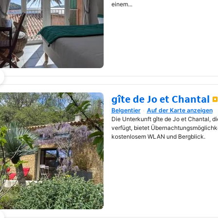
einem...
gîte de Jo et Chantal
Belgentier
Auf der Karte anzeigen
Wird in neuem Fenster geöf
Die Unterkunft gîte de Jo et Chantal, 
verfügt, bietet Übernachtungsmöglichke
kostenlosem WLAN und Bergblick.