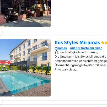
Ibis Styles Miramas
Miramas
Auf der Karte anzeigen
Wird in neuem Fenster geöf
Nachhaltigkeitszertifizierung
Die Unterkunft Ibis Styles Miramas, di
Amphitheater von Arles entfernt gelegen
Übernachtungsmöglichkeiten mit einer
Privatparkplatz,...