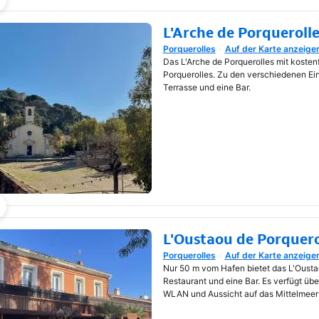
L'Arche de Porquerolle
Porquerolles
Auf der Karte anzeige
Wird in neuem Fenster geöf
Das L'Arche de Porquerolles mit kosten
Porquerolles. Zu den verschiedenen Ei
Terrasse und eine Bar.
L'Oustaou de Porquero
Porquerolles
Auf der Karte anzeige
Wird in neuem Fenster geöf
Nur 50 m vom Hafen bietet das L'Ousta
Restaurant und eine Bar. Es verfügt üb
WLAN und Aussicht auf das Mittelmeer 