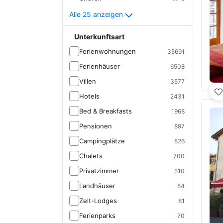
Alle 25 anzeigen
Unterkunftsart
Ferienwohnungen
35691
Ferienhäuser
6508
Villen
3577
Hotels
2431
Bed & Breakfasts
1968
Pensionen
897
Campingplätze
826
Chalets
700
Privatzimmer
510
Landhäuser
84
Zelt-Lodges
81
Ferienparks
70