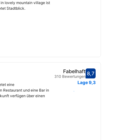
n lovely mountain village ist
tet Stadtblick.
Fabelhaft
8,7
Bewertet mit 8,7
310 Bewertungen
fnet
Lage
9,3
etet eine
n Restaurant und eine Bar in
Daten auswählen
kunft verfügen über einen