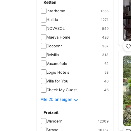
Ketten
Interhome
1655
Holidu
1271
NOVASOL
549
Maeva Home
426
Cocoonr
387
Belvilla
313
Vacancéole
62
Logis Hôtels
58
Villa for You
46
Check My Guest
46
Alle 20 anzeigen
Freizeit
Wandern
12009
Strand
10757