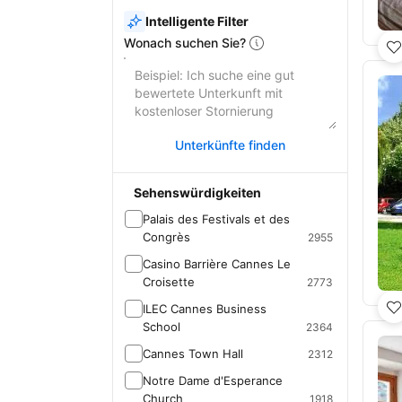
Intelligente Filter
Wonach suchen Sie?
Unterkünfte finden
Sehenswürdigkeiten
Palais des Festivals et des
Congrès
2955
Casino Barrière Cannes Le
Croisette
2773
ILEC Cannes Business
School
2364
Cannes Town Hall
2312
Notre Dame d'Esperance
Church
1918