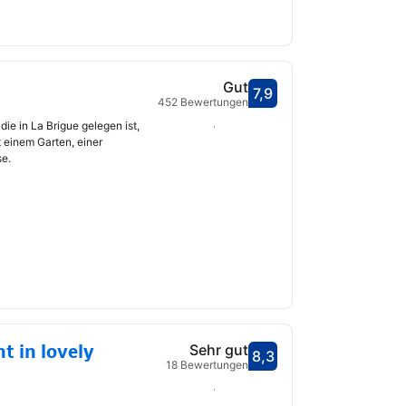
Gut
7,9
Bewertet mit 7,9
452 Bewertungen
fnet
die in La Brigue gelegen ist,
Daten auswählen
 einem Garten, einer
e.
 in lovely
Sehr gut
8,3
Bewertet mit 8,3
18 Bewertungen
Daten auswählen
fnet