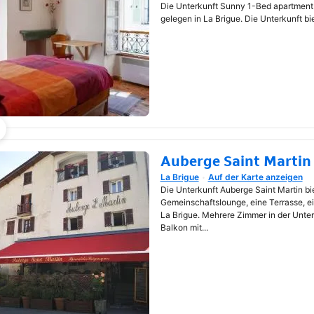
Die Unterkunft Sunny 1-Bed apartment i
gelegen in La Brigue. Die Unterkunft bie
Auberge Saint Martin
La Brigue
Auf der Karte anzeigen
Wird in neuem Fenster geöf
Die Unterkunft Auberge Saint Martin bi
Gemeinschaftslounge, eine Terrasse, ei
La Brigue. Mehrere Zimmer in der Unter
Balkon mit...