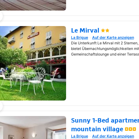
Le Mirval
La Brigue
Auf der Karte anzeigen
Wird in neuem Fenster geöf
Die Unterkunft Le Mirval mit 2 Sternen, 
bietet Übernachtungsmöglichkeiten mit
Gemeinschaftslounge und einer Terrass
Sunny 1-Bed apartment
mountain village
La Brigue
Auf der Karte anzeigen
Wird in neuem Fenster geöf