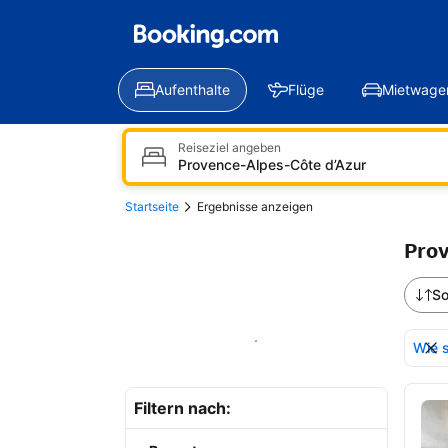
Aufenthalte
Flüge
Mietwage
Reiseziel angeben
Startseite
Ergebnisse anzeigen
Prov
So
Auf der Karte anzeigen
Wie s
Erg
Filtern nach: