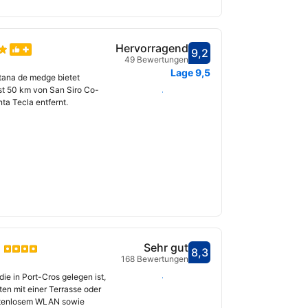
Hervorragend
9,2
Bewertet mit 9,2
49 Bewertungen
fnet
Lage
9,5
tana de medge bietet
st 50 km von San Siro Co-
Daten auswählen
ta Tecla entfernt.
Sehr gut
8,3
Bewertet mit 8,3
168 Bewertungen
fnet
ie in Port-Cros gelegen ist,
Daten auswählen
en mit einer Terrasse oder
ostenlosem WLAN sowie