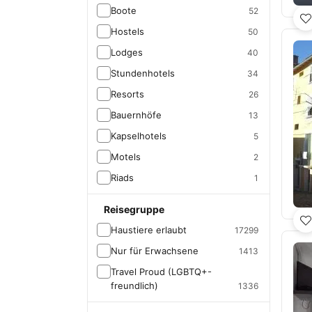
Boote
52
Hostels
50
Lodges
40
Stundenhotels
34
Resorts
26
Bauernhöfe
13
Kapselhotels
5
Motels
2
Riads
1
Reisegruppe
Haustiere erlaubt
17299
Nur für Erwachsene
1413
Travel Proud (LGBTQ+-
freundlich)
1336