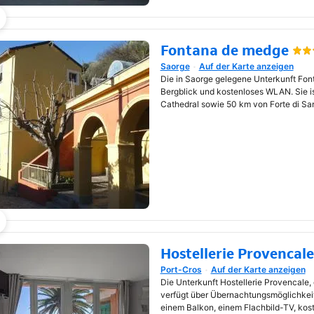
Fontana de medge
Saorge
Auf der Karte anzeigen
Wird in neuem Fenster geöf
Die in Saorge gelegene Unterkunft Fon
Bergblick und kostenloses WLAN. Sie i
Cathedral sowie 50 km von Forte di San
Hostellerie Provencale
Port-Cros
Auf der Karte anzeigen
Wird in neuem Fenster geöf
Die Unterkunft Hostellerie Provencale, d
verfügt über Übernachtungsmöglichkeit
einem Balkon, einem Flachbild-TV, k