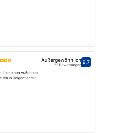
Außergewöhnlich
9,7
Bewertet mit 9,7
22 Bewertungen
fnet
die über einen Außenpool
Daten auswählen
iten in Belgentier mit